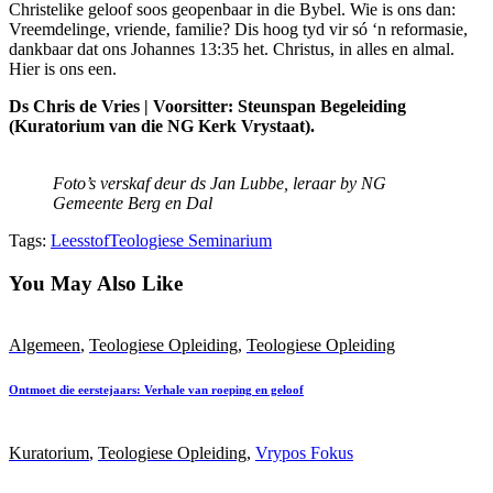
Christelike geloof soos geopenbaar in die Bybel. Wie is ons dan:
Vreemdelinge, vriende, familie? Dis hoog tyd vir só ‘n reformasie,
dankbaar dat ons Johannes 13:35 het. Christus, in alles en almal.
Hier is ons een.
Ds Chris de Vries | Voorsitter: Steunspan Begeleiding
(Kuratorium van die NG Kerk Vrystaat).
Foto’s verskaf deur ds Jan Lubbe, leraar by NG
Gemeente Berg en Dal
Tags:
Leesstof
Teologiese Seminarium
You May Also Like
Algemeen
,
Teologiese Opleiding
,
Teologiese Opleiding
Ontmoet die eerstejaars: Verhale van roeping en geloof
Kuratorium
,
Teologiese Opleiding
,
Vrypos Fokus