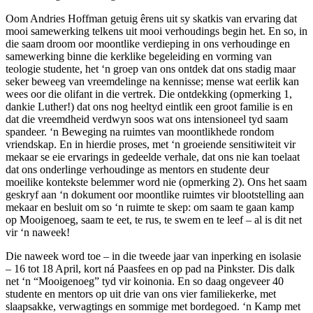
Oom Andries Hoffman getuig êrens uit sy skatkis van ervaring dat
mooi samewerking telkens uit mooi verhoudings begin het. En so, in
die saam droom oor moontlike verdieping in ons verhoudinge en
samewerking binne die kerklike begeleiding en vorming van
teologie studente, het ‘n groep van ons ontdek dat ons stadig maar
seker beweeg van vreemdelinge na kennisse; mense wat eerlik kan
wees oor die olifant in die vertrek. Die ontdekking (opmerking 1,
dankie Luther!) dat ons nog heeltyd eintlik een groot familie is en
dat die vreemdheid verdwyn soos wat ons intensioneel tyd saam
spandeer. ‘n Beweging na ruimtes van moontlikhede rondom
vriendskap. En in hierdie proses, met ‘n groeiende sensitiwiteit vir
mekaar se eie ervarings in gedeelde verhale, dat ons nie kan toelaat
dat ons onderlinge verhoudinge as mentors en studente deur
moeilike kontekste belemmer word nie (opmerking 2). Ons het saam
geskryf aan ‘n dokument oor moontlike ruimtes vir blootstelling aan
mekaar en besluit om so ‘n ruimte te skep: om saam te gaan kamp
op Mooigenoeg, saam te eet, te rus, te swem en te leef – al is dit net
vir ‘n naweek!
Die naweek word toe – in die tweede jaar van inperking en isolasie
– 16 tot 18 April, kort ná Paasfees en op pad na Pinkster. Dis dalk
net ‘n “Mooigenoeg” tyd vir koinonia. En so daag ongeveer 40
studente en mentors op uit drie van ons vier familiekerke, met
slaapsakke, verwagtings en sommige met bordegoed. ‘n Kamp met