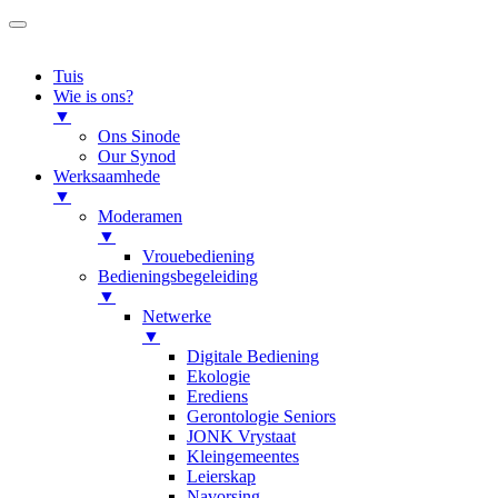
Tuis
Wie is ons?
▼
Ons Sinode
Our Synod
Werksaamhede
▼
Moderamen
▼
Vrouebediening
Bedieningsbegeleiding
▼
Netwerke
▼
Digitale Bediening
Ekologie
Erediens
Gerontologie Seniors
JONK Vrystaat
Kleingemeentes
Leierskap
Navorsing