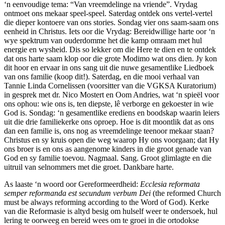
‘n eenvoudige tema: “Van vreemdelinge na vriende”. Vrydag
ontmoet ons mekaar speel-speel. Saterdag ontdek ons vertel-vertel
die dieper kontoere van ons stories. Sondag vier ons saam-saam ons
eenheid in Christus. Iets oor die Vrydag: Bereidwillige harte oor ‘n
wye spektrum van ouderdomme het die kamp omraam met hul
energie en wysheid. Dis so lekker om die Here te dien en te ontdek
dat ons harte saam klop oor die grote Modimo wat ons dien. Jy kon
dit hoor en ervaar in ons sang uit die nuwe gesamentlike Liedboek
van ons familie (koop dit!). Saterdag, en die mooi verhaal van
Tannie Linda Cornelissen (voorsitter van die VGKSA Kuratorium)
in gesprek met dr. Nico Mostert en Oom Andries, wat ‘n spieël voor
ons ophou: wie ons is, ten diepste, lê verborge en gekoester in wie
God is. Sondag: ‘n gesamentlike erediens en boodskap waarin leiers
uit die drie familiekerke ons oproep. Hoe is dit moontlik dat as ons
dan een familie is, ons nog as vreemdelinge teenoor mekaar staan?
Christus en sy kruis open die weg waarop Hy ons voorgaan; dat Hy
ons broer is en ons as aangenome kinders in die groot genade van
God en sy familie toevou. Nagmaal. Sang. Groot glimlagte en die
uitruil van selnommers met die groet. Dankbare harte.
As laaste ‘n woord oor Gereformeerdheid:
Ecclesia reformata
semper reformanda est secundum verbum Dei
(the reformed Church
must be always reforming according to the Word of God). Kerke
van die Reformasie is altyd besig om hulself weer te ondersoek, hul
lering te oorweeg en bereid wees om te groei in die ortodokse