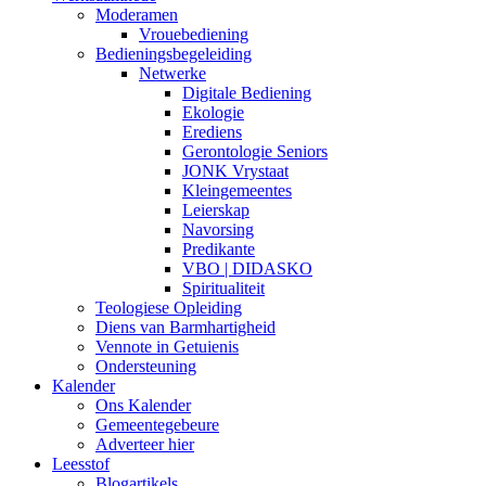
Moderamen
Vrouebediening
Bedieningsbegeleiding
Netwerke
Digitale Bediening
Ekologie
Erediens
Gerontologie Seniors
JONK Vrystaat
Kleingemeentes
Leierskap
Navorsing
Predikante
VBO | DIDASKO
Spiritualiteit
Teologiese Opleiding
Diens van Barmhartigheid
Vennote in Getuienis
Ondersteuning
Kalender
Ons Kalender
Gemeentegebeure
Adverteer hier
Leesstof
Blogartikels