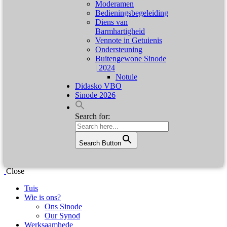
Moderamen
Bedieningsbegeleiding
Diens van
Barmhartigheid
Vennote in Getuienis
Ondersteuning
Buitengewone Sinode
| 2024
Notule
Didasko VBO
Sinode 2026
Search for:
Search Button
Close
Tuis
Wie is ons?
Ons Sinode
Our Synod
Werksaamhede