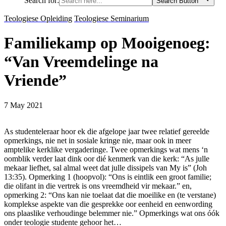
Search for:
Search Button
Teologiese Opleiding
Teologiese Seminarium
Familiekamp op Mooigenoeg:
“Van Vreemdelinge na
Vriende”
7 May 2021
As studenteleraar hoor ek die afgelope jaar twee relatief gereelde
opmerkings, nie net in sosiale kringe nie, maar ook in meer
amptelike kerklike vergaderinge. Twee opmerkings wat mens ‘n
oomblik verder laat dink oor dié kenmerk van die kerk: “As julle
mekaar liefhet, sal almal weet dat julle dissipels van My is” (Joh
13:35). Opmerking 1 (hoopvol): “Ons is eintlik een groot familie;
die olifant in die vertrek is ons vreemdheid vir mekaar.” en,
opmerking 2: “Ons kan nie toelaat dat die moeilike en (te verstane)
komplekse aspekte van die gesprekke oor eenheid en eenwording
ons plaaslike verhoudinge belemmer nie.” Opmerkings wat ons óók
onder teologie studente gehoor het…