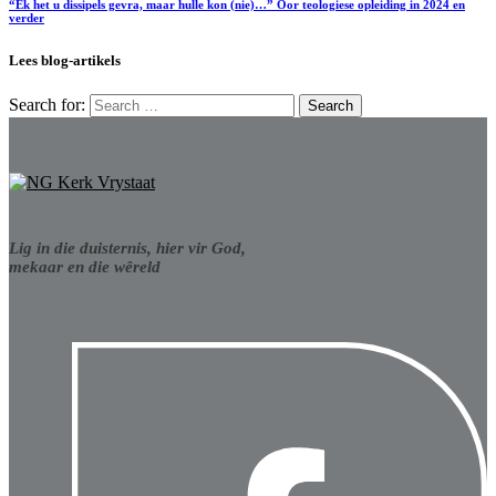
“Ek het u dissipels gevra, maar hulle kon (nie)…” Oor teologiese opleiding in 2024 en
verder
Lees blog-artikels
Search for:
Lig in die duisternis, hier vir God,
mekaar en die wêreld