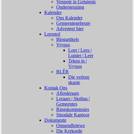
Vennote in Getuienis
Ondersteuning
Kalender
Ons Kalender
Gemeentegebeure
Adverteer hier
Leesstof
Blogartikels
Vrypos
Loer | Lees |
Luister | Leer
Teken in |
Vrypos
BLÊR
Die verlore
skapie
Kontak Ons
Aflosleraars
Leraars | Skribas |
Gemeentes
Ringskommissies
Sinodale Kantoor
Dokumente
Omsendbriewe
Die Kerkorde