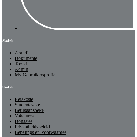
Skakels
Argief
Dokumente
Toolkit
Admin
My Gebruikersprofiel
Skakels
Reiskoste
Studentesake
Beursaansoeke
Vakatures
Donasies
Privaatheidsbeleid
Bepalings en Voorwaardes