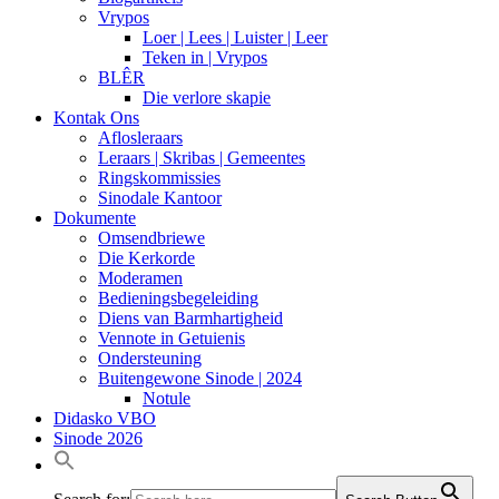
Vrypos
Loer | Lees | Luister | Leer
Teken in | Vrypos
BLÊR
Die verlore skapie
Kontak Ons
Aflosleraars
Leraars | Skribas | Gemeentes
Ringskommissies
Sinodale Kantoor
Dokumente
Omsendbriewe
Die Kerkorde
Moderamen
Bedieningsbegeleiding
Diens van Barmhartigheid
Vennote in Getuienis
Ondersteuning
Buitengewone Sinode | 2024
Notule
Didasko VBO
Sinode 2026