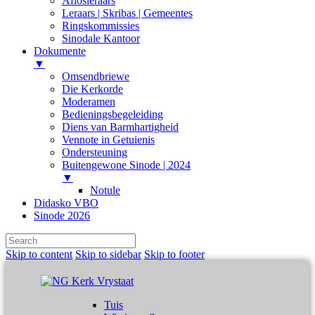
Aflosleraars
Leraars | Skribas | Gemeentes
Ringskommissies
Sinodale Kantoor
Dokumente
▼
Omsendbriewe
Die Kerkorde
Moderamen
Bedieningsbegeleiding
Diens van Barmhartigheid
Vennote in Getuienis
Ondersteuning
Buitengewone Sinode | 2024
▼
Notule
Didasko VBO
Sinode 2026
Skip to content
Skip to sidebar
Skip to footer
Tuis