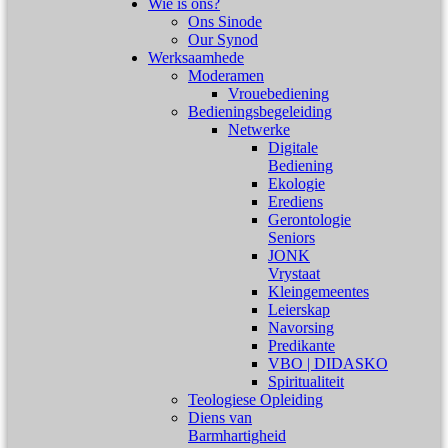
Wie is ons?
Ons Sinode
Our Synod
Werksaamhede
Moderamen
Vrouebediening
Bedieningsbegeleiding
Netwerke
Digitale
Bediening
Ekologie
Erediens
Gerontologie
Seniors
JONK
Vrystaat
Kleingemeentes
Leierskap
Navorsing
Predikante
VBO | DIDASKO
Spiritualiteit
Teologiese Opleiding
Diens van
Barmhartigheid