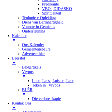
Predikante
VBO | DIDASKO
Spiritualiteit
Teologiese Opleiding
Diens van Barmhartigheid
Vennote in Getuienis
Ondersteuning
Kalender
▼
Ons Kalender
Gemeentegebeure
Adverteer hier
Leesstof
▼
Blogartikels
Vrypos
▼
Loer | Lees | Luister | Leer
Teken in | Vrypos
BLÊR
▼
Die verlore skapie
Kontak Ons
▼