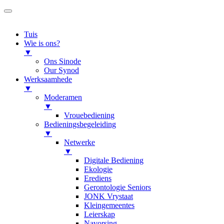
Tuis
Wie is ons?
▼
Ons Sinode
Our Synod
Werksaamhede
▼
Moderamen
▼
Vrouebediening
Bedieningsbegeleiding
▼
Netwerke
▼
Digitale Bediening
Ekologie
Erediens
Gerontologie Seniors
JONK Vrystaat
Kleingemeentes
Leierskap
Navorsing