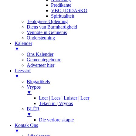
Predikante
VBO | DIDASKO
Spiritualiteit
Teologiese Opleiding
Diens van Barmhartigheid
Vennote in Getuienis
Ondersteuning
Kalender
▼
Ons Kalender
Gemeentegebeure
Adverteer hier
Leesstof
▼
Blogartikels
Vrypos
▼
Loer | Lees | Luister | Leer
Teken in | Vrypos
BLÊR
▼
Die verlore skapie
Kontak Ons
▼