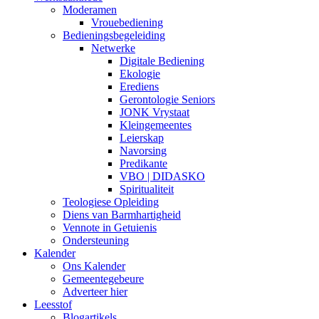
Moderamen
Vrouebediening
Bedieningsbegeleiding
Netwerke
Digitale Bediening
Ekologie
Erediens
Gerontologie Seniors
JONK Vrystaat
Kleingemeentes
Leierskap
Navorsing
Predikante
VBO | DIDASKO
Spiritualiteit
Teologiese Opleiding
Diens van Barmhartigheid
Vennote in Getuienis
Ondersteuning
Kalender
Ons Kalender
Gemeentegebeure
Adverteer hier
Leesstof
Blogartikels