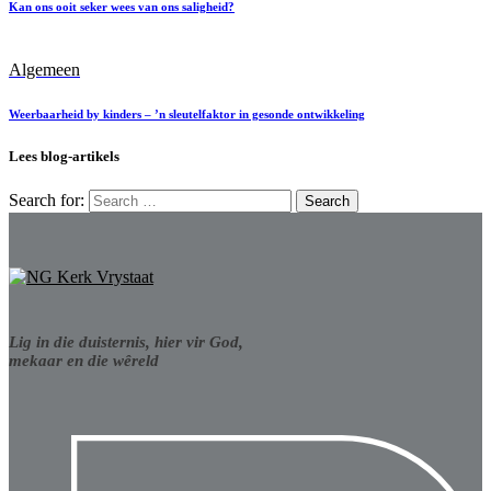
Kan ons ooit seker wees van ons saligheid?
Algemeen
Weerbaarheid by kinders – ’n sleutelfaktor in gesonde ontwikkeling
Lees blog-artikels
Search for:
Lig in die duisternis, hier vir God,
mekaar en die wêreld