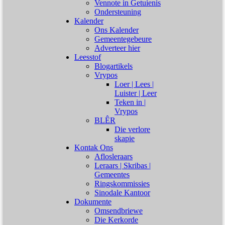
Vennote in Getuienis
Ondersteuning
Kalender
Ons Kalender
Gemeentegebeure
Adverteer hier
Leesstof
Blogartikels
Vrypos
Loer | Lees |
Luister | Leer
Teken in |
Vrypos
BLÊR
Die verlore
skapie
Kontak Ons
Aflosleraars
Leraars | Skribas |
Gemeentes
Ringskommissies
Sinodale Kantoor
Dokumente
Omsendbriewe
Die Kerkorde