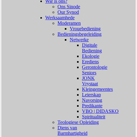
Wie is ons?
Ons Sinode
Our Synod
Werksaamhede
Moderamen
Vrouebediening
Bedieningsbegeleiding
Netwerke
Digitale
Bediening
Ekologie
Erediens
Gerontologie
Seniors
JONK
Vrystaat
Kleingemeentes
Leierskap
Navorsing
Predikante
VBO | DIDASKO
Spiritualiteit
Teologiese Opleiding
Diens van
Barmhartigheid