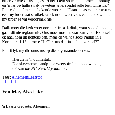
broer vir wie Christus gesterf het. Deur so teen die broers te sondig
en ’n las op hulle swak gewetens te lê, sondig julle teen Christus.”
En hy sluit af met die bekende woorde: “Daarom, as ek deur wat ek
eet, my broer laat struikel, sal ek nooit weer vleis eet nie: ek wil nie
my broer se val veroorsaak nie.”
Dalk moet die kerk weer oor hierdie saak dink, want soos dit nou is,
gaan dit nie regkom nie. Ons móét mos mekaar kan vind! Ek besef
ek haal hom uit konteks aan, maar ek wil tog soos Paulus in 1
Korintiërs 1:13 uitroep: “Is Christus dan in stukke verdeel?”
En dit lyk my die onus rus op die sogenaamde sterkes.
Hierdie is ‘n opiniestuk.
Die skrywer se standpunte weerspieël nie noodwendig
dié van
die NG Kerk Vrystaat
nie.
Tags:
Algemeen
Leesstof
You May Also Like
'n Laaste Gedagte
,
Algemeen