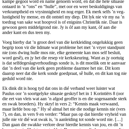
kampe gegooi word en name genoem word, en dat die hele situasie
ontaard in ’n “ons” en “hulle”, met oor en weer beskuldi­gings van
verkramptheid en vrysinnigheid en nog erger. Ek merk selfs ’n veg­
lustigheid by mense, en dit ontstel my diep. Dit lyk nie vir my na ’n
toedrag van sake wat hoopvol is of enigsins Christelik nie. Daar is
gewoon geen middelgrond nie. Jy is óf aan my kant, óf aan die
ander kant en dus teen my.
Voeg hierby dat ’n groot deel van die kerkleiding ongelukkig geen
begrip toon vir die lidmate wat probleme het met ’n vryer standpunt
nie (ons dwing hulle mos nie, elke gemeente kan mos self besluit,
word gesê), en jy het die resep vir kerkskeuring. Want as jy oortuig
is dat selfdegeslagverhoudings sonde is, is dit moeilik om te aanvaar
dat ’n deel van die kerk geen probleme daarmee het nie. Dit kom
daarop neer dat die kerk sonde goedpraat, sê hulle, en dit kan tog nie
geduld word nie.
Ek dink dit is hoog tyd dat ons in dié verband weer luister wat
Paulus oor ’n soortgelyke situasie geskryf het in 1 Korintiërs 8 (oor
die eet van vleis wat aan ’n afgod geoffer is en die sogenaamde sterk
en swak broeders). Hy skryf in vers 2: “Kennis maak verwaand,
maar liefde bou op.” Hy sê almal het nie die nodige kennis nie (vers
7), en dan, in vers 9 en verder: “Maar pas op dat hierdie vryheid van
julle nie vir dié wat swak is, ’n aanleiding tot sonde word nie. […]
Dan gaan die ­swakke verlore deur hierdie kennis van jou, en dit ’n