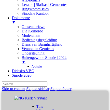
Aflosleraars
Leraars | Skribas | Gemeentes
Ringskommissies
Sinodale Kantoor
Dokumente
▼
Omsendbriewe
Die Kerkorde
Moderamen
Bedieningsbegeleiding
Diens van Barmhartigheid
Vennote in Getuienis
Ondersteuning
Buitengewone Sinode | 2024
▼
Notule
Didasko VBO
Sinode 2026
Skip to content
Skip to sidebar
Skip to footer
Tuis