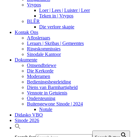
Vrypos
Loer | Lees | Luister | Leer
Teken in | Vrypos
BLÊR
Die verlore skapie
Kontak Ons
Aflosleraars
Leraars | Skribas | Gemeentes
Ringskommissies
Sinodale Kantoor
Dokumente
Omsendbriewe
Die Kerkorde
Moderamen
Bedieningsbegeleiding
Diens van Barmhartigheid
Vennote in Getuienis
Ondersteuning
Buitengewone Sinode | 2024
Notule
Didasko VBO
Sinode 2026