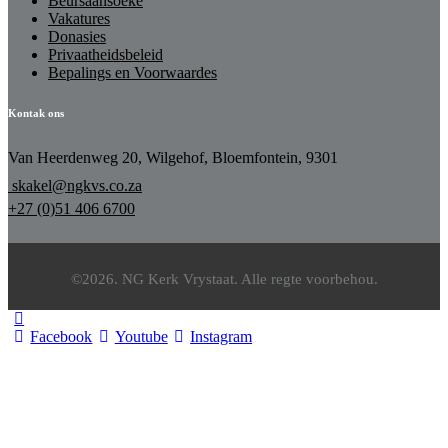
Beursaansoeke
Vakatures
Donasies
Privaatheidsbeleid
Bepalings en Voorwaardes
Kontak ons
Van Heerdenweg 20, Wilgehof, Bloemfontein, 9301
skakel@ngkvs.co.za
+27 (0)51 406 6700
©2026. NG Kerk Vrystaat. Alle regte voorbehou.
Facebook
Youtube
Instagram