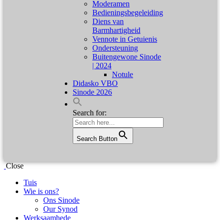
Moderamen
Bedieningsbegeleiding
Diens van
Barmhartigheid
Vennote in Getuienis
Ondersteuning
Buitengewone Sinode
| 2024
Notule
Didasko VBO
Sinode 2026
Search for:
Search Button
Close
Tuis
Wie is ons?
Ons Sinode
Our Synod
Werksaamhede