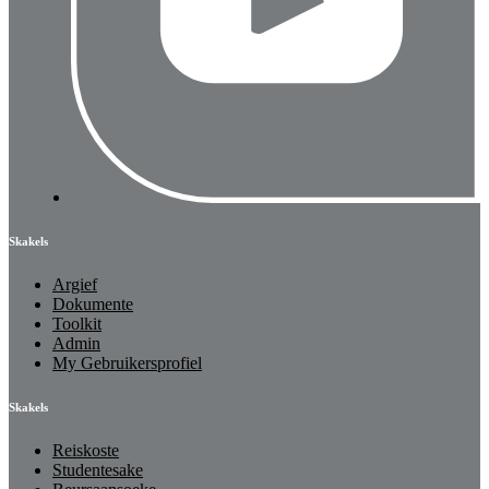
Skakels
Argief
Dokumente
Toolkit
Admin
My Gebruikersprofiel
Skakels
Reiskoste
Studentesake