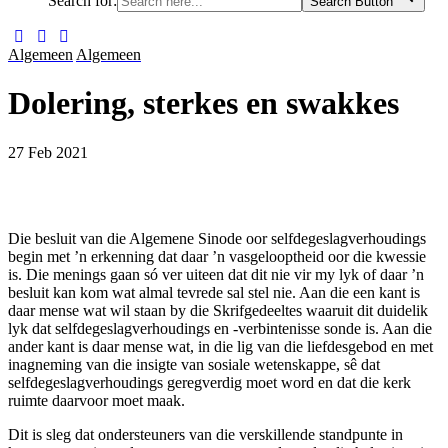
Search for:
Search Button
Algemeen
Algemeen
Dolering, sterkes en swakkes
27 Feb 2021
Die besluit van die Algemene Sinode oor selfdegeslagverhou­dings
begin met ’n erkenning dat daar ’n vasgelooptheid oor die kwessie
is. Die menings gaan só ver uiteen dat dit nie vir my lyk of daar ’n
besluit kan kom wat almal tevrede sal stel nie. Aan die een kant is
daar mense wat wil staan by die Skrifgedeeltes waaruit dit duidelik
lyk dat selfdegeslagverhou­dings en -verbintenisse son­de is. Aan die
ander kant is daar mense wat, in die lig van die liefdesgebod en met
inagneming van die insigte van sosiale wetenskappe, sê dat
selfdegeslagverhoudings geregverdig moet word en dat die kerk
ruimte daarvoor moet maak.
Dit is sleg dat ondersteuners van die verskillende standpunte in