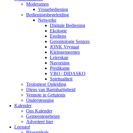
Moderamen
Vrouebediening
Bedieningsbegeleiding
Netwerke
Digitale Bediening
Ekologie
Erediens
Gerontologie Seniors
JONK Vrystaat
Kleingemeentes
Leierskap
Navorsing
Predikante
VBO | DIDASKO
Spiritualiteit
Teologiese Opleiding
Diens van Barmhartigheid
Vennote in Getuienis
Ondersteuning
Kalender
Ons Kalender
Gemeentegebeure
Adverteer hier
Leesstof
Blogartikels