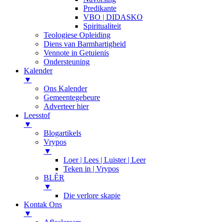
Predikante
VBO | DIDASKO
Spiritualiteit
Teologiese Opleiding
Diens van Barmhartigheid
Vennote in Getuienis
Ondersteuning
Kalender
▼
Ons Kalender
Gemeentegebeure
Adverteer hier
Leesstof
▼
Blogartikels
Vrypos
▼
Loer | Lees | Luister | Leer
Teken in | Vrypos
BLÊR
▼
Die verlore skapie
Kontak Ons
▼