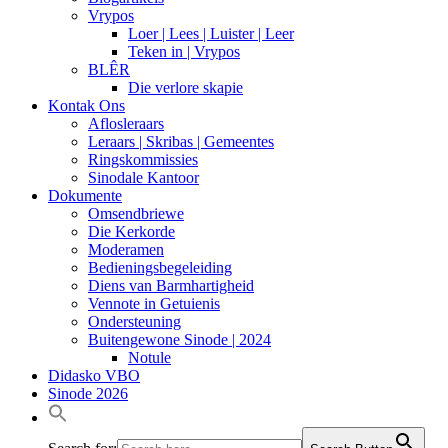
Vrypos
Loer | Lees | Luister | Leer
Teken in | Vrypos
BLÊR
Die verlore skapie
Kontak Ons
Aflosleraars
Leraars | Skribas | Gemeentes
Ringskommissies
Sinodale Kantoor
Dokumente
Omsendbriewe
Die Kerkorde
Moderamen
Bedieningsbegeleiding
Diens van Barmhartigheid
Vennote in Getuienis
Ondersteuning
Buitengewone Sinode | 2024
Notule
Didasko VBO
Sinode 2026