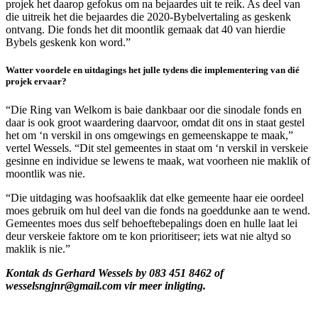
projek het daarop gefokus om na bejaardes uit te reik. As deel van
die uitreik het die bejaardes die 2020-Bybelvertaling as geskenk
ontvang. Die fonds het dit moontlik gemaak dat 40 van hierdie
Bybels geskenk kon word.”
Watter voordele en uitdagings het julle tydens die implementering van dié
projek ervaar?
“Die Ring van Welkom is baie dankbaar oor die sinodale fonds en
daar is ook groot waardering daarvoor, omdat dit ons in staat gestel
het om ‘n verskil in ons omgewings en gemeenskappe te maak,”
vertel Wessels. “Dit stel gemeentes in staat om ‘n verskil in verskeie
gesinne en individue se lewens te maak, wat voorheen nie maklik of
moontlik was nie.
“Die uitdaging was hoofsaaklik dat elke gemeente haar eie oordeel
moes gebruik om hul deel van die fonds na goeddunke aan te wend.
Gemeentes moes dus self behoeftebepalings doen en hulle laat lei
deur verskeie faktore om te kon prioritiseer; iets wat nie altyd so
maklik is nie.”
Kontak ds Gerhard Wessels by 083 451 8462 of
wesselsngjnr@gmail.com vir meer inligting.