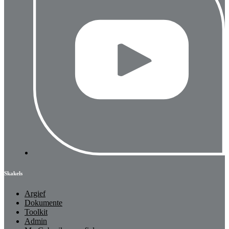
Skakels
Argief
Dokumente
Toolkit
Admin