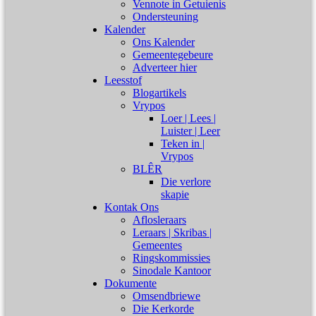
Vennote in Getuienis
Ondersteuning
Kalender
Ons Kalender
Gemeentegebeure
Adverteer hier
Leesstof
Blogartikels
Vrypos
Loer | Lees |
Luister | Leer
Teken in |
Vrypos
BLÊR
Die verlore
skapie
Kontak Ons
Aflosleraars
Leraars | Skribas |
Gemeentes
Ringskommissies
Sinodale Kantoor
Dokumente
Omsendbriewe
Die Kerkorde