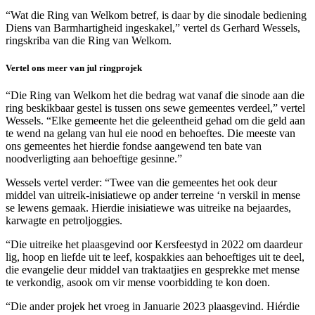
“Wat die Ring van Welkom betref, is daar by die sinodale bediening
Diens van Barmhartigheid ingeskakel,” vertel ds Gerhard Wessels,
ringskriba van die Ring van Welkom.
Vertel ons meer van jul ringprojek
“Die Ring van Welkom het die bedrag wat vanaf die sinode aan die
ring beskikbaar gestel is tussen ons sewe gemeentes verdeel,” vertel
Wessels. “Elke gemeente het die geleentheid gehad om die geld aan
te wend na gelang van hul eie nood en behoeftes. Die meeste van
ons gemeentes het hierdie fondse aangewend ten bate van
noodverligting aan behoeftige gesinne.”
Wessels vertel verder: “Twee van die gemeentes het ook deur
middel van uitreik-inisiatiewe op ander terreine ‘n verskil in mense
se lewens gemaak. Hierdie inisiatiewe was uitreike na bejaardes,
karwagte en petroljoggies.
“Die uitreike het plaasgevind oor Kersfeestyd in 2022 om daardeur
lig, hoop en liefde uit te leef, kospakkies aan behoeftiges uit te deel,
die evangelie deur middel van traktaatjies en gesprekke met mense
te verkondig, asook om vir mense voorbidding te kon doen.
“Die ander projek het vroeg in Januarie 2023 plaasgevind. Hiérdie