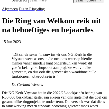
Search for:
Search Button
Algemeen
Dis ‘n Ring-ding
Die Ring van Welkom reik uit
na behoeftiges en bejaardes
15 Jun 2023
“Dit sal vir seker ’n aanwins vir ons NG Kerk in die
Vrystaat wees as ons in die toekoms weer op hierdie
manier vanaf sinodale kant ondersteun kan word; dit
gee ’n belangrike hupstoot aan projekte wat vir elke
gemeente, en dus ook die gemeenskap waarbinne hulle
funksioneer, tot groot seën is.”
Ds Gerhard Wessels
Die NG Kerk Vrystaat het in die 2022/23-boekjaar ‘n bedrag van
R30 000 beskikbaar gestel aan elkeen van ons ringe met die doel om
gesamentlike ringprojekte te ondersteun. Die versoek was dat diens
in samewerking met ‘n sinodale bediening gelewer moes word.