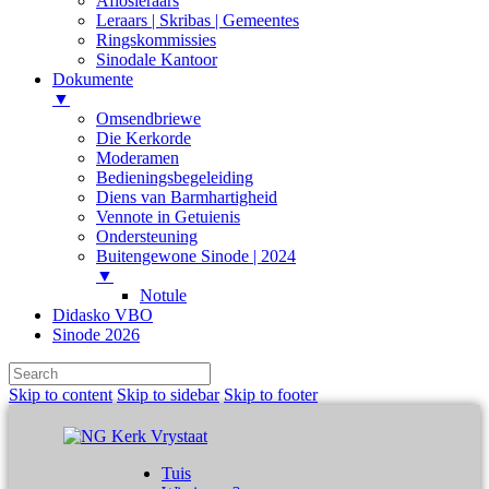
Aflosleraars
Leraars | Skribas | Gemeentes
Ringskommissies
Sinodale Kantoor
Dokumente
▼
Omsendbriewe
Die Kerkorde
Moderamen
Bedieningsbegeleiding
Diens van Barmhartigheid
Vennote in Getuienis
Ondersteuning
Buitengewone Sinode | 2024
▼
Notule
Didasko VBO
Sinode 2026
Skip to content
Skip to sidebar
Skip to footer
Tuis