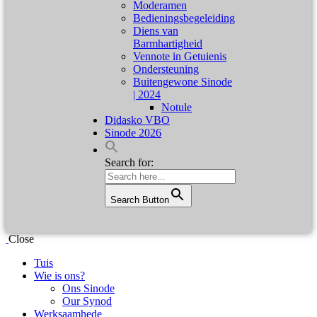
Moderamen
Bedieningsbegeleiding
Diens van
Barmhartigheid
Vennote in Getuienis
Ondersteuning
Buitengewone Sinode
| 2024
Notule
Didasko VBO
Sinode 2026
Search for:
Search Button
Close
Tuis
Wie is ons?
Ons Sinode
Our Synod
Werksaamhede