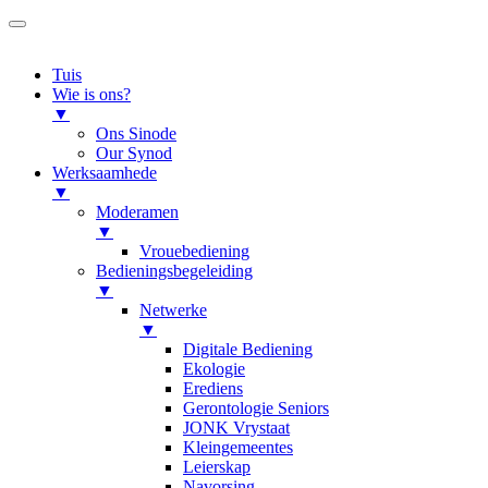
Tuis
Wie is ons?
▼
Ons Sinode
Our Synod
Werksaamhede
▼
Moderamen
▼
Vrouebediening
Bedieningsbegeleiding
▼
Netwerke
▼
Digitale Bediening
Ekologie
Erediens
Gerontologie Seniors
JONK Vrystaat
Kleingemeentes
Leierskap
Navorsing