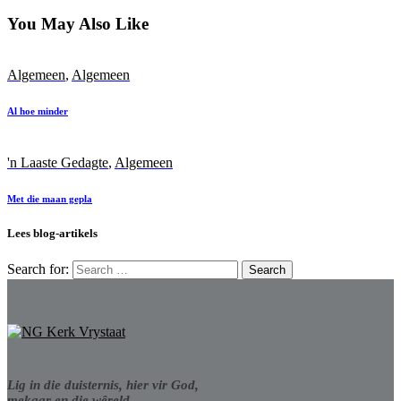
You May Also Like
Algemeen
,
Algemeen
Al hoe minder
'n Laaste Gedagte
,
Algemeen
Met die maan gepla
Lees blog-artikels
Search for:
Lig in die duisternis, hier vir God,
mekaar en die wêreld