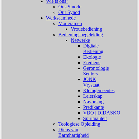
Wie is ons?
Ons Sinode
Our Synod
Werksaamhede
Moderamen
Vrouebediening
Bedieningsbegeleiding
Netwerke
Digitale
Bediening
Ekologie
Erediens
Gerontologie
Seniors
JONK
Vrystaat
Kleingemeentes
Leierskap
Navorsing
Predikante
VBO | DIDASKO
Spiritualiteit
Teologiese Opleiding
Diens van
Barmhartigheid