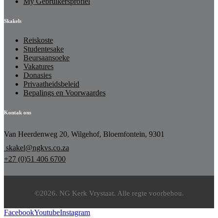
My Gebruikersprofiel
Skakels
Reiskoste
Studentesake
Beursaansoeke
Vakatures
Donasies
Privaatheidsbeleid
Bepalings en Voorwaardes
Kontak ons
Van Heerdenweg 20, Wilgehof, Bloemfontein, 9301
skakel@ngkvs.co.za
+27 (0)51 406 6700
©2026. NG Kerk Vrystaat. Alle regte voorbehou.
Facebook
Youtube
Instagram