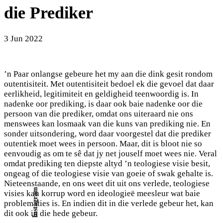
die Prediker
3 Jun 2022
’n Paar onlangse gebeure het my aan die dink gesit rondom
outentisiteit. Met outentisiteit bedoel ek die gevoel dat daar
eerlikheid, legitimiteit en geldigheid teenwoordig is. In
nadenke oor prediking, is daar ook baie nadenke oor die
persoon van die prediker, omdat ons uiteraard nie ons
menswees kan losmaak van die kuns van prediking nie. En
sonder uitsondering, word daar voorgestel dat die prediker
outentiek moet wees in persoon. Maar, dit is bloot nie so
eenvoudig as om te sê dat jy net jouself moet wees nie. Veral
omdat prediking ten diepste altyd ’n teologiese visie besit,
ongeag of die teologiese visie van goeie of swak gehalte is.
Nieteenstaande, en ons weet dit uit ons verlede, teologiese
Instagram
visies kan korrup word en ideologieë meesleur wat baie
problematies is. En indien dit in die verlede gebeur het, kan
dit ook in die hede gebeur.