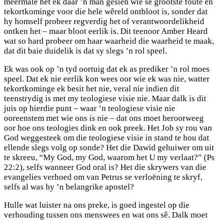
meermale het ek daar ’n man gesien wie se grootste foute en
tekortkominge voor die hele wêreld ontbloot is, sonder dat
hy homself probeer regverdig het of verantwoordelikheid
ontken het – maar bloot eerlik is. Dit teenoor Amber Heard
wat so hard probeer om haar waarheid die waarheid te maak,
dat dit baie duidelik is dat sy slegs ’n rol speel.
Ek was ook op ’n tyd oortuig dat ek as prediker ’n rol moes
speel. Dat ek nie eerlik kon wees oor wie ek was nie, watter
tekortkominge ek besit het nie, veral nie indien dit
teenstrydig is met my teologiese visie nie. Maar dalk is dit
juis op hierdie punt – waar ’n teologiese visie nie
ooreenstem met wie ons is nie – dat ons moet heroorweeg
oor hoe ons teologies dink en ook preek. Het Job sy rou van
God weggesteek om die teologiese visie in stand te hou dat
ellende slegs volg op sonde? Het die Dawid gehuiwer om uit
te skreeu, “My God, my God, waarom het U my verlaat?” (Ps
22:2), selfs wanneer God oral is? Het die skrywers van die
evangelies verhoed om van Petrus se verloëning te skryf,
selfs al was hy ’n belangrike apostel?
Hulle wat luister na ons preke, is goed ingestel op die
verhouding tussen ons menswees en wat ons sê. Dalk moet