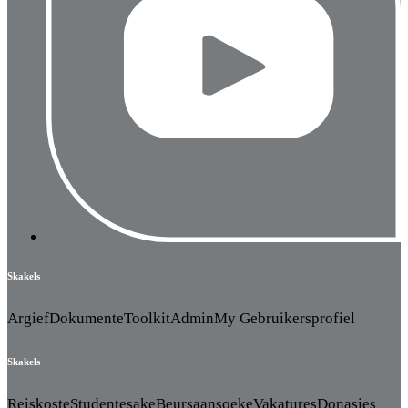
Skakels
Argief
Dokumente
Toolkit
Admin
My Gebruikersprofiel
Skakels
Reiskoste
Studentesake
Beursaansoeke
Vakatures
Donasies