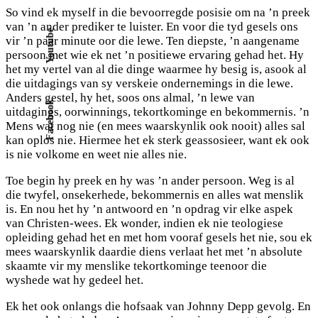
So vind ek myself in die bevoorregde posisie om na ’n preek
van ’n ander prediker te luister. En voor die tyd gesels ons
Youtube
vir ’n paar minute oor die lewe. Ten diepste, ’n aangename
persoon met wie ek net ’n positiewe ervaring gehad het. Hy
het my vertel van al die dinge waarmee hy besig is, asook al
die uitdagings van sy verskeie ondernemings in die lewe.
Anders gestel, hy het, soos ons almal, ’n lewe van
Facebook
uitdagings, oorwinnings, tekortkominge en bekommernis. ’n
Mens wat nog nie (en mees waarskynlik ook nooit) alles sal
kan oplos nie. Hiermee het ek sterk geassosieer, want ek ook
is nie volkome en weet nie alles nie.
Toe begin hy preek en hy was ’n ander persoon. Weg is al
die twyfel, onsekerhede, bekommernis en alles wat menslik
is. En nou het hy ’n antwoord en ’n opdrag vir elke aspek
van Christen-wees. Ek wonder, indien ek nie teologiese
opleiding gehad het en met hom vooraf gesels het nie, sou ek
mees waarskynlik daardie diens verlaat het met ’n absolute
skaamte vir my menslike tekortkominge teenoor die
wyshede wat hy gedeel het.
Ek het ook onlangs die hofsaak van Johnny Depp gevolg. En