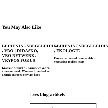
You May Also Like
BEDIENINGSBEGELEIDING
BEDIENINGSBEGELEIDI
,
VBO | DIDASKO
,
,
EKOLOGIE
VBO NETWERK
,
Een ete per naweek sonder vleis –
VRYPOS FOKUS
vegetariese rooilensiesop
Kroniese Kronieke – narratiewe van ’n
nuwe normaal | Wanneer broosheid en
deernis ontmoet, ontvlam hoop
Lees blog-artikels
Search for: