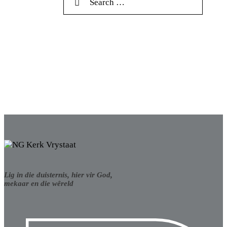
Lig in die duisternis, hier vir God,
mekaar en die wêreld