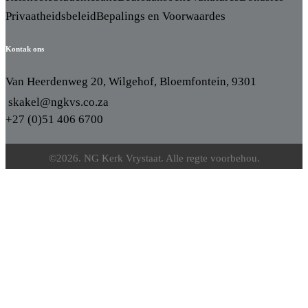
Privaatheidsbeleid
Bepalings en Voorwaardes
Kontak ons
Van Heerdenweg 20, Wilgehof, Bloemfontein, 9301
skakel@ngkvs.co.za
+27 (0)51 406 6700
©2026. NG Kerk Vrystaat. Alle regte voorbehou.