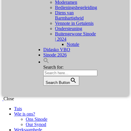
Moderamen
Bedieningsbegeleiding
Diens van
Barmhartigheid
Vennote in Getuienis
Ondersteuning
Buitengewone Sinode
| 2024
Notule
Didasko VBO
Sinode 2026
Search for:
Search Button
Close
Tuis
Wie is ons?
Ons Sinode
Our Synod
Werksaamhede