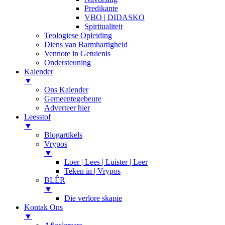
Predikante
VBO | DIDASKO
Spiritualiteit
Teologiese Opleiding
Diens van Barmhartigheid
Vennote in Getuienis
Ondersteuning
Kalender
▼
Ons Kalender
Gemeentegebeure
Adverteer hier
Leesstof
▼
Blogartikels
Vrypos
▼
Loer | Lees | Luister | Leer
Teken in | Vrypos
BLÊR
▼
Die verlore skapie
Kontak Ons
▼