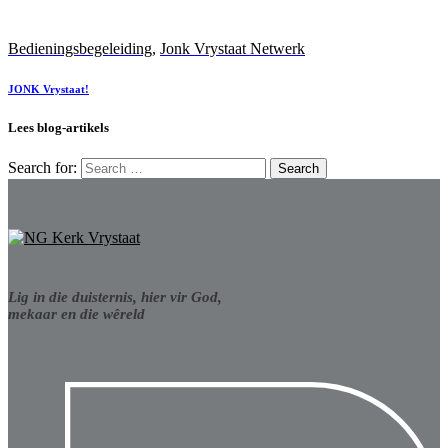
Bedieningsbegeleiding
,
Jonk Vrystaat Netwerk
JONK Vrystaat!
Lees blog-artikels
Search for:
Lig in die duisternis, hier vir God,
mekaar en die wêreld