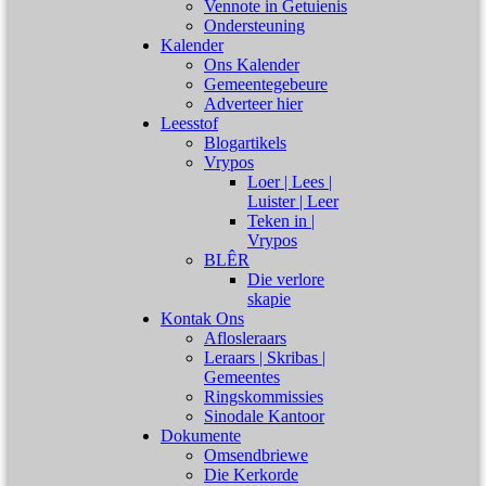
Vennote in Getuienis
Ondersteuning
Kalender
Ons Kalender
Gemeentegebeure
Adverteer hier
Leesstof
Blogartikels
Vrypos
Loer | Lees |
Luister | Leer
Teken in |
Vrypos
BLÊR
Die verlore
skapie
Kontak Ons
Aflosleraars
Leraars | Skribas |
Gemeentes
Ringskommissies
Sinodale Kantoor
Dokumente
Omsendbriewe
Die Kerkorde