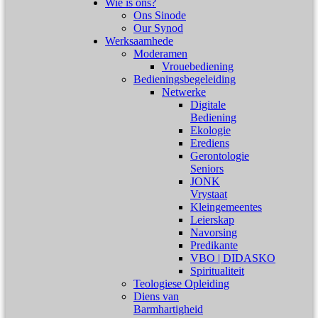
Wie is ons?
Ons Sinode
Our Synod
Werksaamhede
Moderamen
Vrouebediening
Bedieningsbegeleiding
Netwerke
Digitale
Bediening
Ekologie
Erediens
Gerontologie
Seniors
JONK
Vrystaat
Kleingemeentes
Leierskap
Navorsing
Predikante
VBO | DIDASKO
Spiritualiteit
Teologiese Opleiding
Diens van
Barmhartigheid