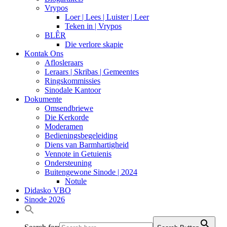
Vrypos
Loer | Lees | Luister | Leer
Teken in | Vrypos
BLÊR
Die verlore skapie
Kontak Ons
Aflosleraars
Leraars | Skribas | Gemeentes
Ringskommissies
Sinodale Kantoor
Dokumente
Omsendbriewe
Die Kerkorde
Moderamen
Bedieningsbegeleiding
Diens van Barmhartigheid
Vennote in Getuienis
Ondersteuning
Buitengewone Sinode | 2024
Notule
Didasko VBO
Sinode 2026