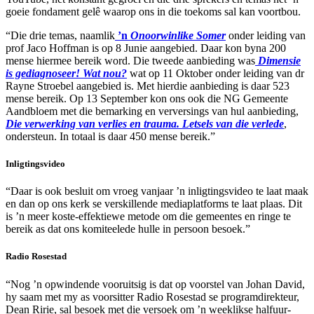
goeie fondament gelê waarop ons in die toekoms sal kan voortbou.
“Die drie temas, naamlik
’n
Onoorwinlike Somer
onder leiding van
prof Jaco Hoffman is op 8 Junie aangebied. Daar kon byna 200
mense hiermee bereik word. Die tweede aanbieding was
Dimensie
is gediagnoseer! Wat nou?
wat op 11 Oktober onder leiding van dr
Rayne Stroebel aangebied is. Met hierdie aanbieding is daar 523
mense bereik. Op 13 September kon ons ook die NG Gemeente
Aandbloem met die bemarking en verversings van hul aanbieding,
Die verwerking van verlies en trauma. Letsels van die verlede
,
ondersteun. In totaal is daar 450 mense bereik.”
Inligtingsvideo
“Daar is ook besluit om vroeg vanjaar ’n inligtingsvideo te laat maak
en dan op ons kerk se verskillende mediaplatforms te laat plaas. Dit
is ’n meer koste-effektiewe metode om die gemeentes en ringe te
bereik as dat ons komiteelede hulle in persoon besoek.”
Radio Rosestad
“Nog ’n opwindende vooruitsig is dat op voorstel van Johan David,
hy saam met my as voorsitter Radio Rosestad se programdirekteur,
Dean Ririe, sal besoek met die versoek om ’n weeklikse halfuur-