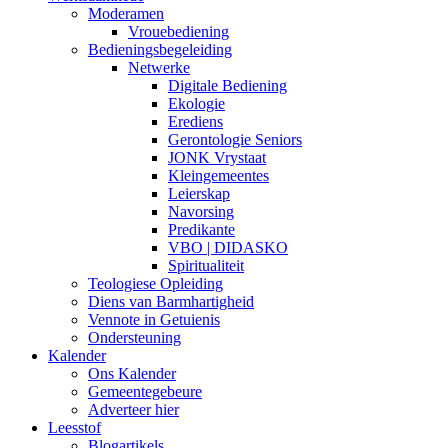
Moderamen
Vrouebediening
Bedieningsbegeleiding
Netwerke
Digitale Bediening
Ekologie
Erediens
Gerontologie Seniors
JONK Vrystaat
Kleingemeentes
Leierskap
Navorsing
Predikante
VBO | DIDASKO
Spiritualiteit
Teologiese Opleiding
Diens van Barmhartigheid
Vennote in Getuienis
Ondersteuning
Kalender
Ons Kalender
Gemeentegebeure
Adverteer hier
Leesstof
Blogartikels