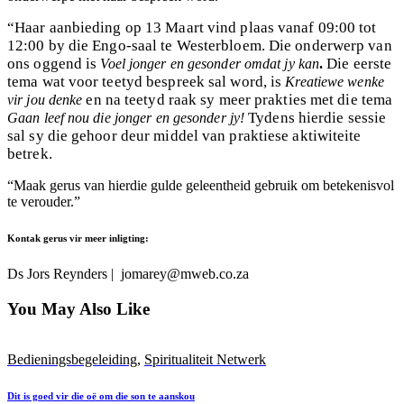
“Haar aanbieding op 13 Maart vind plaas vanaf 09:00 tot
12:00 by die Engo-saal te Westerbloem. Die onderwerp van
ons oggend is
Die eerste
Voel jonger en gesonder omdat jy kan
.
tema wat voor teetyd bespreek sal word, is
Kreatiewe wenke
en na teetyd raak sy meer prakties met die tema
vir jou denke
Tydens hierdie sessie
Gaan leef nou die jonger en gesonder jy!
sal sy die gehoor deur middel van praktiese aktiwiteite
betrek.
“Maak gerus van hierdie gulde geleentheid gebruik om betekenisvol
te verouder.”
Kontak gerus vir meer inligting:
Ds Jors Reynders |
jomarey@mweb.co.za
You May Also Like
Bedieningsbegeleiding
,
Spiritualiteit Netwerk
Dit is goed vir die oë om die son te aanskou