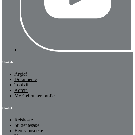
Skakels
Argief
Dokumente
Toolkit
Admin
My Gebruikersprofiel
Skakels
Reiskoste
Studentesake
Beursaansoeke