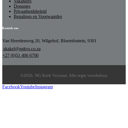
Vakatures
Donasies
Privaatheidsbeleid
Bepalings en Voorwaardes
Kontak ons
Van Heerdenweg 20, Wilgehof, Bloemfontein, 9301
skakel@ngkvs.co.za
+27 (0)51 406 6700
©2026. NG Kerk Vrystaat. Alle regte voorbehou.
Facebook
Youtube
Instagram