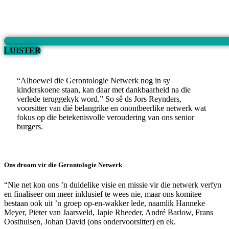
LUISTER
“Alhoewel die Gerontologie Netwerk nog in sy
kinderskoene staan, kan daar met dankbaarheid na die
verlede teruggekyk word.” So sê ds Jors Reynders,
voorsitter van dié belangrike en onontbeerlike netwerk wat
fokus op die betekenisvolle veroudering van ons senior
burgers.
Ons droom vir die Gerontologie Netwerk
“Nie net kon ons ’n duidelike visie en missie vir die netwerk verfyn
en finaliseer om meer inklusief te wees nie, maar ons komitee
bestaan ook uit ’n groep op-en-wakker lede, naamlik Hanneke
Meyer, Pieter van Jaarsveld, Japie Rheeder, André Barlow, Frans
Oosthuisen, Johan David (ons ondervoorsitter) en ek.