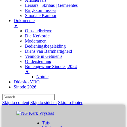
Aflosleraars
Leraars | Skribas | Gemeentes
Ringskommissies
Sinodale Kantoor
Dokumente
▼
Omsendbriewe
Die Kerkorde
Moderamen
Bedieningsbegeleiding
Diens van Barmhartigheid
Vennote in Getuienis
Ondersteuning
Buitengewone Sinode | 2024
▼
Notule
Didasko VBO
Sinode 2026
Skip to content
Skip to sidebar
Skip to footer
Tuis