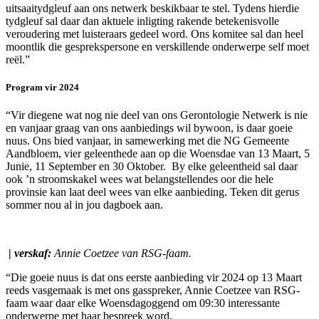
uitsaaitydgleuf aan ons netwerk beskikbaar te stel. Tydens hierdie
tydgleuf sal daar dan aktuele inligting rakende betekenisvolle
veroudering met luisteraars gedeel word. Ons komitee sal dan heel
moontlik die gesprekspersone en verskillende onderwerpe self moet
reël.”
Program vir 2024
“Vir diegene wat nog nie deel van ons Gerontologie Netwerk is nie
en vanjaar graag van ons aanbiedings wil bywoon, is daar goeie
nuus. Ons bied vanjaar, in samewerking met die NG Gemeente
Aandbloem, vier geleenthede aan op die Woensdae van 13 Maart, 5
Junie, 11 September en 30 Oktober. By elke geleentheid sal daar
ook ’n stroomskakel wees wat belangstellendes oor die hele
provinsie kan laat deel wees van elke aanbieding. Teken dit gerus
sommer nou al in jou dagboek aan.
|
verskaf:
Annie Coetzee van RSG-faam.
“Die goeie nuus is dat ons eerste aanbieding vir 2024 op 13 Maart
reeds vasgemaak is met ons gasspreker, Annie Coetzee van RSG-
faam waar daar elke Woensdagoggend om 09:30 interessante
onderwerpe met haar bespreek word.