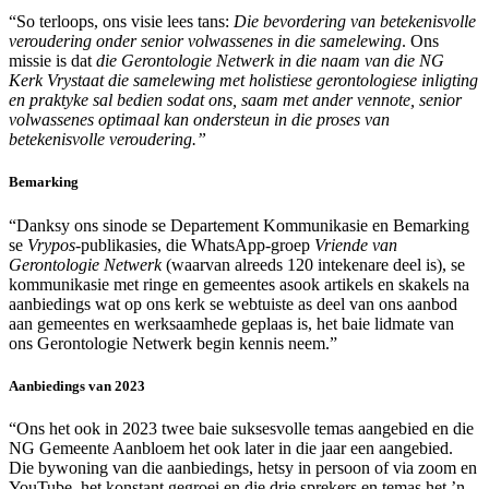
“So terloops, ons visie lees tans:
Die bevordering van betekenisvolle
veroudering onder senior volwassenes in die samelewing
. Ons
missie is dat
die Gerontologie Netwerk in die naam van die NG
Kerk Vrystaat die samelewing met holistiese gerontologiese inligting
en praktyke sal bedien sodat ons, saam met ander vennote, senior
volwassenes optimaal kan ondersteun in die proses van
betekenisvolle veroudering.”
Bemarking
“Danksy ons sinode se Departement Kommunikasie en Bemarking
se
Vrypos
-publikasies, die WhatsApp-groep
Vriende van
Gerontologie Netwerk
(waarvan alreeds 120 intekenare deel is), se
kommunikasie met ringe en gemeentes asook artikels en skakels na
aanbiedings wat op ons kerk se webtuiste as deel van ons aanbod
aan gemeentes en werksaamhede geplaas is, het baie lidmate van
ons Gerontologie Netwerk begin kennis neem.”
Aanbiedings van 2023
“Ons het ook in 2023 twee baie suksesvolle temas aangebied en die
NG Gemeente Aanbloem het ook later in die jaar een aangebied.
Die bywoning van die aanbiedings, hetsy in persoon of via zoom en
YouTube, het konstant gegroei en die drie sprekers en temas het ’n