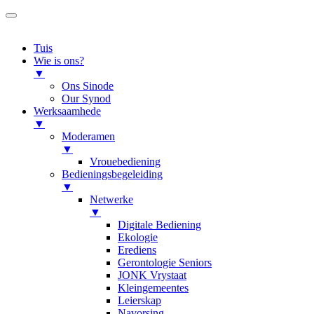
Tuis
Wie is ons?
▼
Ons Sinode
Our Synod
Werksaamhede
▼
Moderamen
▼
Vrouebediening
Bedieningsbegeleiding
▼
Netwerke
▼
Digitale Bediening
Ekologie
Erediens
Gerontologie Seniors
JONK Vrystaat
Kleingemeentes
Leierskap
Navorsing