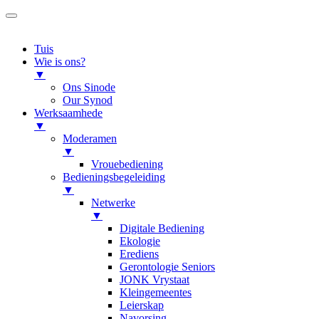
Tuis
Wie is ons?
▼
Ons Sinode
Our Synod
Werksaamhede
▼
Moderamen
▼
Vrouebediening
Bedieningsbegeleiding
▼
Netwerke
▼
Digitale Bediening
Ekologie
Erediens
Gerontologie Seniors
JONK Vrystaat
Kleingemeentes
Leierskap
Navorsing