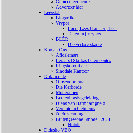
Gemeentegebeure
Adverteer hier
Leesstof
Blogartikels
Vrypos
Loer | Lees | Luister | Leer
Teken in | Vrypos
BLÊR
Die verlore skapie
Kontak Ons
Aflosleraars
Leraars | Skribas | Gemeentes
Ringskommissies
Sinodale Kantoor
Dokumente
Omsendbriewe
Die Kerkorde
Moderamen
Bedieningsbegeleiding
Diens van Barmhartigheid
Vennote in Getuienis
Ondersteuning
Buitengewone Sinode | 2024
Notule
Didasko VBO