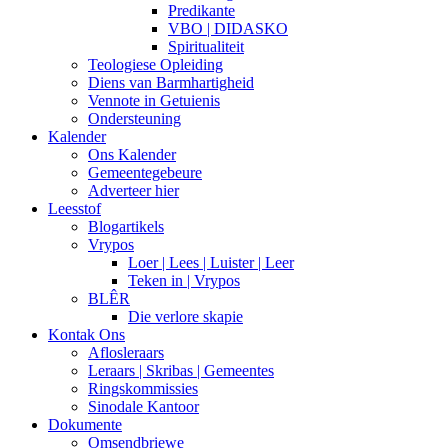
Predikante
VBO | DIDASKO
Spiritualiteit
Teologiese Opleiding
Diens van Barmhartigheid
Vennote in Getuienis
Ondersteuning
Kalender
Ons Kalender
Gemeentegebeure
Adverteer hier
Leesstof
Blogartikels
Vrypos
Loer | Lees | Luister | Leer
Teken in | Vrypos
BLÊR
Die verlore skapie
Kontak Ons
Aflosleraars
Leraars | Skribas | Gemeentes
Ringskommissies
Sinodale Kantoor
Dokumente
Omsendbriewe