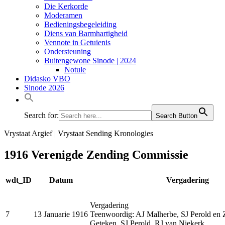
Die Kerkorde
Moderamen
Bedieningsbegeleiding
Diens van Barmhartigheid
Vennote in Getuienis
Ondersteuning
Buitengewone Sinode | 2024
Notule
Didasko VBO
Sinode 2026
Search for:
Search Button
Vrystaat Argief | Vrystaat Sending Kronologies
1916 Verenigde Zending Commissie
wdt_ID
Datum
Vergadering
Vergadering
7
13 Januarie 1916
Teenwoordig: AJ Malherbe, SJ Perold en Z
Geteken. SJ Perold, RJ van Niekerk