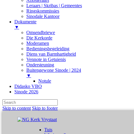
Aflosleraars
Leraars | Skribas | Gemeentes
Ringskommissies
Sinodale Kantoor
Dokumente
▼
Omsendbriewe
Die Kerkorde
Moderamen
Bedieningsbegeleiding
Diens van Barmhartigheid
Vennote in Getuienis
Ondersteuning
Buitengewone Sinode | 2024
▼
Notule
Didasko VBO
Sinode 2026
Skip to content
Skip to footer
Tuis