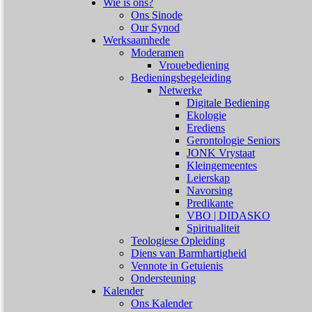
Wie is ons?
Ons Sinode
Our Synod
Werksaamhede
Moderamen
Vrouebediening
Bedieningsbegeleiding
Netwerke
Digitale Bediening
Ekologie
Erediens
Gerontologie Seniors
JONK Vrystaat
Kleingemeentes
Leierskap
Navorsing
Predikante
VBO | DIDASKO
Spiritualiteit
Teologiese Opleiding
Diens van Barmhartigheid
Vennote in Getuienis
Ondersteuning
Kalender
Ons Kalender