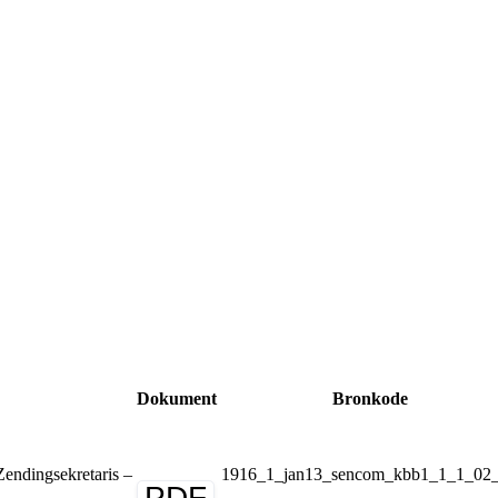
Dokument
Bronkode
endingsekretaris –
1916_1_jan13_sencom_kbb1_1_1_02
PDF