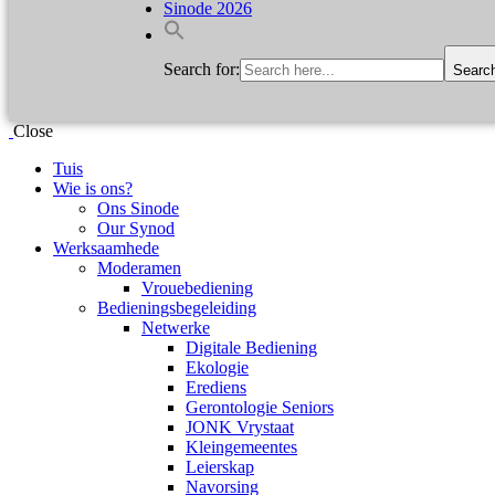
Sinode 2026
Search for:
Searc
Close
Tuis
Wie is ons?
Ons Sinode
Our Synod
Werksaamhede
Moderamen
Vrouebediening
Bedieningsbegeleiding
Netwerke
Digitale Bediening
Ekologie
Erediens
Gerontologie Seniors
JONK Vrystaat
Kleingemeentes
Leierskap
Navorsing