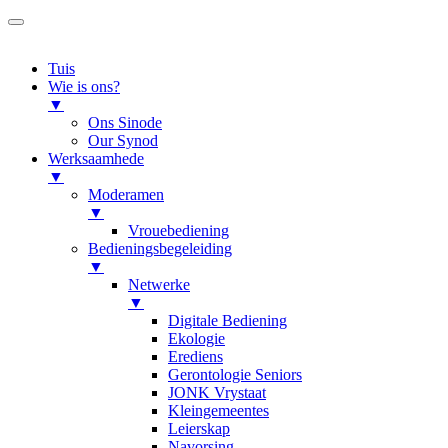
Tuis
Wie is ons?
▼
Ons Sinode
Our Synod
Werksaamhede
▼
Moderamen
▼
Vrouebediening
Bedieningsbegeleiding
▼
Netwerke
▼
Digitale Bediening
Ekologie
Erediens
Gerontologie Seniors
JONK Vrystaat
Kleingemeentes
Leierskap
Navorsing