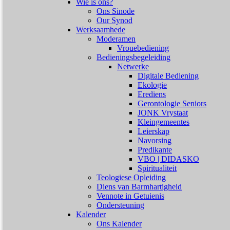
Wie is ons?
Ons Sinode
Our Synod
Werksaamhede
Moderamen
Vrouebediening
Bedieningsbegeleiding
Netwerke
Digitale Bediening
Ekologie
Erediens
Gerontologie Seniors
JONK Vrystaat
Kleingemeentes
Leierskap
Navorsing
Predikante
VBO | DIDASKO
Spiritualiteit
Teologiese Opleiding
Diens van Barmhartigheid
Vennote in Getuienis
Ondersteuning
Kalender
Ons Kalender