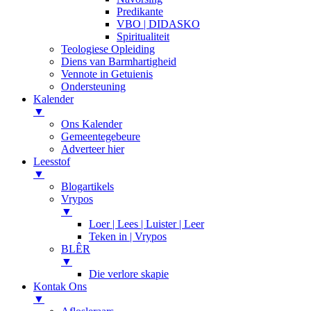
Predikante
VBO | DIDASKO
Spiritualiteit
Teologiese Opleiding
Diens van Barmhartigheid
Vennote in Getuienis
Ondersteuning
Kalender
▼
Ons Kalender
Gemeentegebeure
Adverteer hier
Leesstof
▼
Blogartikels
Vrypos
▼
Loer | Lees | Luister | Leer
Teken in | Vrypos
BLÊR
▼
Die verlore skapie
Kontak Ons
▼