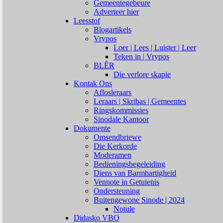
Gemeentegebeure
Adverteer hier
Leesstof
Blogartikels
Vrypos
Loer | Lees | Luister | Leer
Teken in | Vrypos
BLÊR
Die verlore skapie
Kontak Ons
Aflosleraars
Leraars | Skribas | Gemeentes
Ringskommissies
Sinodale Kantoor
Dokumente
Omsendbriewe
Die Kerkorde
Moderamen
Bedieningsbegeleiding
Diens van Barmhartigheid
Vennote in Getuienis
Ondersteuning
Buitengewone Sinode | 2024
Notule
Didasko VBO