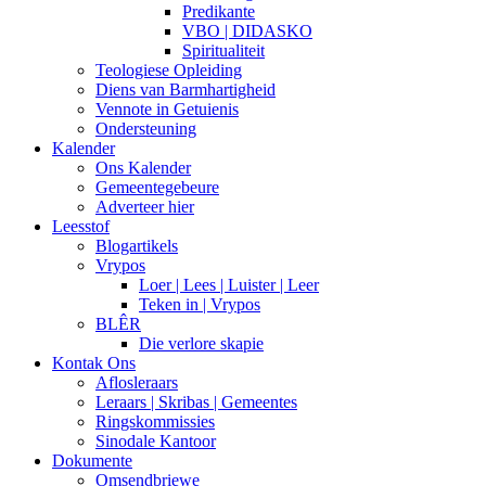
Predikante
VBO | DIDASKO
Spiritualiteit
Teologiese Opleiding
Diens van Barmhartigheid
Vennote in Getuienis
Ondersteuning
Kalender
Ons Kalender
Gemeentegebeure
Adverteer hier
Leesstof
Blogartikels
Vrypos
Loer | Lees | Luister | Leer
Teken in | Vrypos
BLÊR
Die verlore skapie
Kontak Ons
Aflosleraars
Leraars | Skribas | Gemeentes
Ringskommissies
Sinodale Kantoor
Dokumente
Omsendbriewe