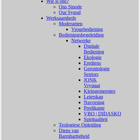
Wie is ons?
Ons Sinode
Our Synod
Werksaamhede
Moderamen
Vrouebediening
Bedieningsbegeleiding
Netwerke
Digitale
Bediening
Ekologie
Erediens
Gerontologie
Seniors
JONK
Vrystaat
Kleingemeentes
Leierskap
Navorsing
Predikante
VBO | DIDASKO
Spiritualiteit
Teologiese Opleiding
Diens van
Barmhartigheid