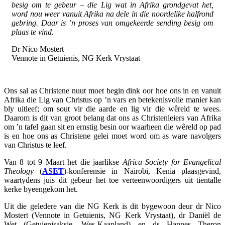
besig om te gebeur – die Lig wat in Afrika grondgevat het,
word nou weer vanuit Afrika na dele in die noordelike halfrond
gebring. Daar is ’n proses van omgekeerde sending besig om
plaas te vind.
Dr Nico Mostert
Vennote in Getuienis, NG Kerk Vrystaat
Ons sal as Christene nuut moet begin dink oor hoe ons in en vanuit
Afrika die Lig van Christus op ’n vars en betekenisvolle manier kan
bly uitleef; om sout vir die aarde en lig vir die wêreld te wees.
Daarom is dit van groot belang dat ons as Christenleiers van Afrika
om ’n tafel gaan sit en ernstig besin oor waarheen die wêreld op pad
is en hoe ons as Christene gelei moet word om as ware navolgers
van Christus te leef.
Van 8 tot 9 Maart het die jaarlikse
Africa Society for Evangelical
Theology
(
ASET
)-konferensie in Nairobi, Kenia plaasgevind,
waartydens juis dit gebeur het toe verteenwoordigers uit tientalle
kerke byeengekom het.
Uit die geledere van die NG Kerk is dit bygewoon deur dr Nico
Mostert (Vennote in Getuienis, NG Kerk Vrystaat), dr Daniël de
Wet (Getuienisaksie, Wes-Kaapland) en ds Hannes Theron