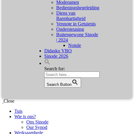
Moderamen
Bedieningsbegeleiding
Diens van
Barmhartigheid
Vennote in Getuienis
Ondersteuning
Buitengewone Sinode
| 2024
Notule
Didasko VBO
Sinode 2026
Search for:
Search Button
Close
Tuis
Wie is ons?
Ons Sinode
Our Synod
Werksaamhede