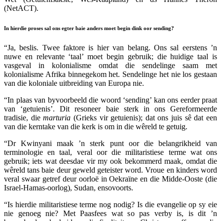
(NetACT).
In hierdie proses sal ons egter baie anders moet begin dink oor sending?
“Ja, beslis. Twee faktore is hier van belang. Ons sal eerstens ’n
nuwe en relevante ‘taal’ moet begin gebruik; die huidige taal is
vasgeval in kolonialisme omdat die sendelinge saam met
kolonialisme Afrika binnegekom het. Sendelinge het nie los gestaan
van die koloniale uitbreiding van Europa nie.
“In plaas van byvoorbeeld die woord ‘sending’ kan ons eerder praat
van ‘getuienis’. Dit resoneer baie sterk in ons Gereformeerde
tradisie, die
marturia
(Grieks vir getuienis); dat ons juis sê dat een
van die kerntake van die kerk is om in die wêreld te getuig.
“Dr Kwinyani maak ’n sterk punt oor die belangrikheid van
terminologie en taal, veral oor die militaristiese terme wat ons
gebruik; iets wat deesdae vir my ook bekommerd maak, omdat die
wêreld tans baie deur geweld geteister word. Vroue en kinders word
veral swaar getref deur oorloë in Oekraïne en die Midde-Ooste (die
Israel-Hamas-oorlog), Sudan, ensovoorts.
“Is hierdie militaristiese terme nog nodig? Is die evangelie op sy eie
nie genoeg nie? Met Paasfees wat so pas verby is, is dit ’n