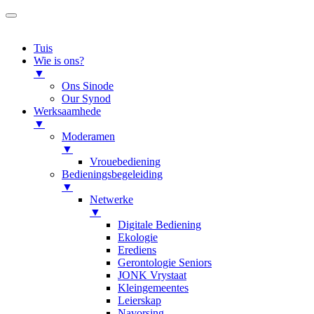
Tuis
Wie is ons?
▼
Ons Sinode
Our Synod
Werksaamhede
▼
Moderamen
▼
Vrouebediening
Bedieningsbegeleiding
▼
Netwerke
▼
Digitale Bediening
Ekologie
Erediens
Gerontologie Seniors
JONK Vrystaat
Kleingemeentes
Leierskap
Navorsing