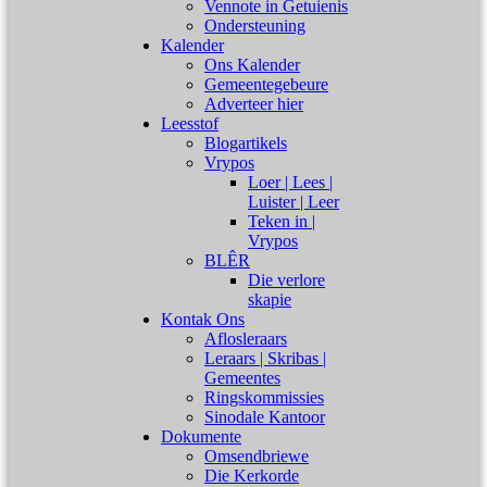
Vennote in Getuienis
Ondersteuning
Kalender
Ons Kalender
Gemeentegebeure
Adverteer hier
Leesstof
Blogartikels
Vrypos
Loer | Lees |
Luister | Leer
Teken in |
Vrypos
BLÊR
Die verlore
skapie
Kontak Ons
Aflosleraars
Leraars | Skribas |
Gemeentes
Ringskommissies
Sinodale Kantoor
Dokumente
Omsendbriewe
Die Kerkorde