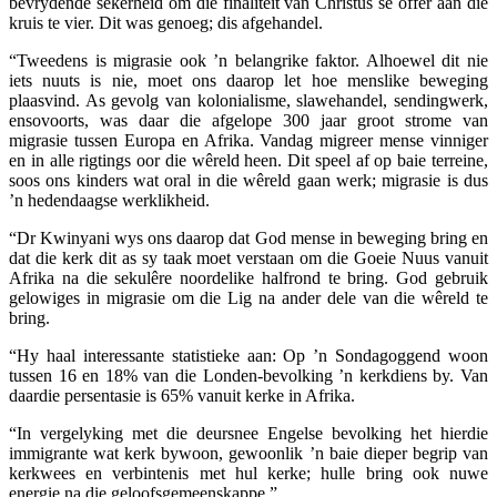
bevrydende sekerheid om die finaliteit van Christus se offer aan die
kruis te vier. Dit was genoeg; dis afgehandel.
“Tweedens is migrasie ook ’n belangrike faktor. Alhoewel dit nie
iets nuuts is nie, moet ons daarop let hoe menslike beweging
plaasvind. As gevolg van kolonialisme, slawehandel, sendingwerk,
ensovoorts, was daar die afgelope 300 jaar groot strome van
migrasie tussen Europa en Afrika. Vandag migreer mense vinniger
en in alle rigtings oor die wêreld heen. Dit speel af op baie terreine,
soos ons kinders wat oral in die wêreld gaan werk; migrasie is dus
’n hedendaagse werklikheid.
“Dr Kwinyani wys ons daarop dat God mense in beweging bring en
dat die kerk dit as sy taak moet verstaan om die Goeie Nuus vanuit
Afrika na die sekulêre noordelike halfrond te bring. God gebruik
gelowiges in migrasie om die Lig na ander dele van die wêreld te
bring.
“Hy haal interessante statistieke aan: Op ’n Sondagoggend woon
tussen 16 en 18% van die Londen-bevolking ’n kerkdiens by. Van
daardie persentasie is 65% vanuit kerke in Afrika.
“In vergelyking met die deursnee Engelse bevolking het hierdie
immigrante wat kerk bywoon, gewoonlik ’n baie dieper begrip van
kerkwees en verbintenis met hul kerke; hulle bring ook nuwe
energie na die geloofsgemeenskappe.”