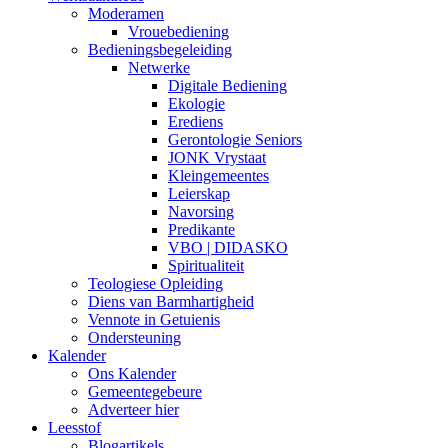
Moderamen
Vrouebediening
Bedieningsbegeleiding
Netwerke
Digitale Bediening
Ekologie
Erediens
Gerontologie Seniors
JONK Vrystaat
Kleingemeentes
Leierskap
Navorsing
Predikante
VBO | DIDASKO
Spiritualiteit
Teologiese Opleiding
Diens van Barmhartigheid
Vennote in Getuienis
Ondersteuning
Kalender
Ons Kalender
Gemeentegebeure
Adverteer hier
Leesstof
Blogartikels