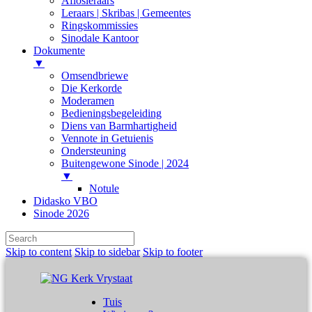
Aflosleraars
Leraars | Skribas | Gemeentes
Ringskommissies
Sinodale Kantoor
Dokumente
▼
Omsendbriewe
Die Kerkorde
Moderamen
Bedieningsbegeleiding
Diens van Barmhartigheid
Vennote in Getuienis
Ondersteuning
Buitengewone Sinode | 2024
▼
Notule
Didasko VBO
Sinode 2026
Skip to content
Skip to sidebar
Skip to footer
Tuis