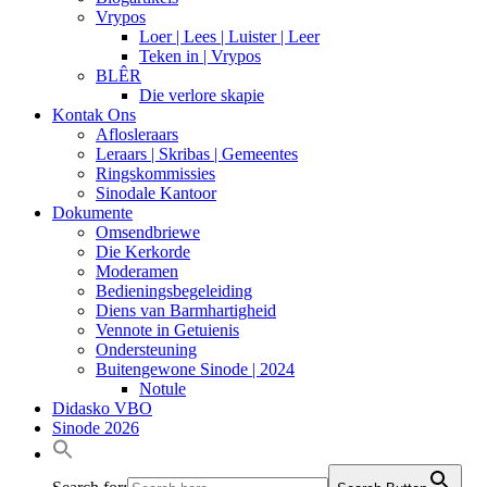
Vrypos
Loer | Lees | Luister | Leer
Teken in | Vrypos
BLÊR
Die verlore skapie
Kontak Ons
Aflosleraars
Leraars | Skribas | Gemeentes
Ringskommissies
Sinodale Kantoor
Dokumente
Omsendbriewe
Die Kerkorde
Moderamen
Bedieningsbegeleiding
Diens van Barmhartigheid
Vennote in Getuienis
Ondersteuning
Buitengewone Sinode | 2024
Notule
Didasko VBO
Sinode 2026