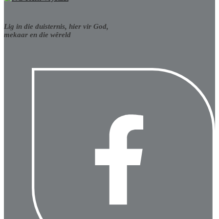
Lig in die duisternis, hier vir God,
mekaar en die wêreld