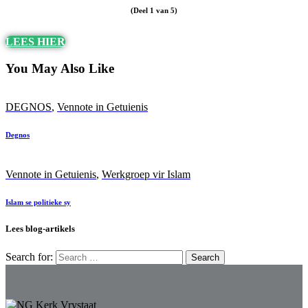
(Deel 1 van 5)
LEES HIER
You May Also Like
DEGNOS
,
Vennote in Getuienis
Degnos
Vennote in Getuienis
,
Werkgroep vir Islam
Islam se politieke sy
Lees blog-artikels
Search for: