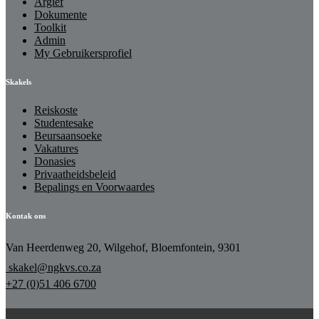
Argief
Dokumente
Toolkit
Admin
My Gebruikersprofiel
Skakels
Reiskoste
Studentesake
Beursaansoeke
Vakatures
Donasies
Privaatheidsbeleid
Bepalings en Voorwaardes
Kontak ons
Van Heerdenweg 20, Wilgehof, Bloemfontein, 9301
skakel@ngkvs.co.za
+27 (0)51 406 6700