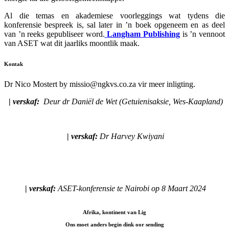
Al die temas en akademiese voorleggings wat tydens die
konferensie bespreek is, sal later in ’n boek opgeneem en as deel
van ’n reeks gepubliseer word.
Langham Publishing
is ’n vennoot
van ASET wat dit jaarliks moontlik maak.
Kontak
Dr Nico Mostert by missio@ngkvs.co.za vir meer inligting.
|
verskaf:
D
eur dr Daniël de Wet (Getuienisaksie, Wes-Kaapland)
|
verskaf:
Dr Harvey Kwiyani
|
verskaf:
ASET-konferensie te Nairobi op 8 Maart 2024
Afrika, kontinent van Lig
Ons moet anders begin dink oor sending