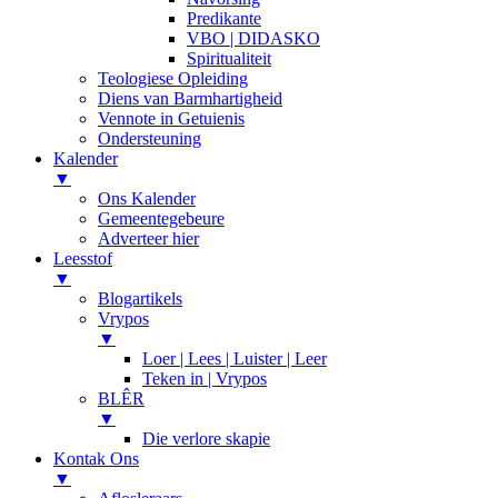
Predikante
VBO | DIDASKO
Spiritualiteit
Teologiese Opleiding
Diens van Barmhartigheid
Vennote in Getuienis
Ondersteuning
Kalender
▼
Ons Kalender
Gemeentegebeure
Adverteer hier
Leesstof
▼
Blogartikels
Vrypos
▼
Loer | Lees | Luister | Leer
Teken in | Vrypos
BLÊR
▼
Die verlore skapie
Kontak Ons
▼