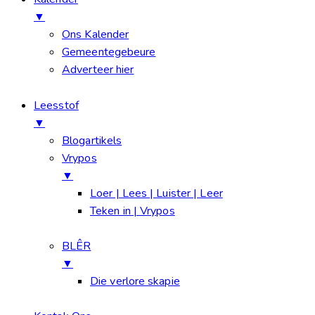
▼
Ons Kalender
Gemeentegebeure
Adverteer hier
Leesstof
▼
Blogartikels
Vrypos
▼
Loer | Lees | Luister | Leer
Teken in | Vrypos
BLÊR
▼
Die verlore skapie