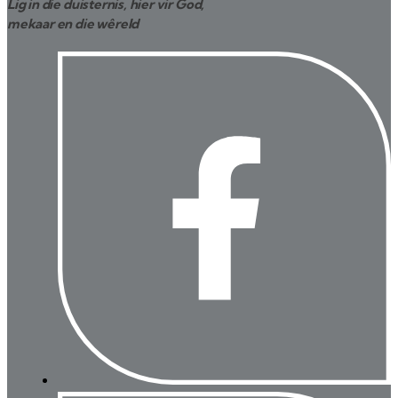
Lig in die duisternis, hier vir God,
mekaar en die wêreld