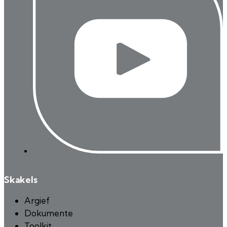
Skakels
Argief
Dokumente
Toolkit