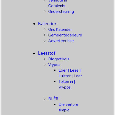
Vennote in
Getuienis
Ondersteuning
Kalender
Ons Kalender
Gemeentegebeure
Adverteer hier
Leesstof
Blogartikels
Vrypos
Loer | Lees |
Luister | Leer
Teken in |
Vrypos
BLÊR
Die verlore
skapie