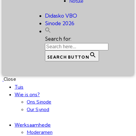
Notule
Didasko VBO
Sinode 2026
Search for:
SEARCH BUTTON
Close
Tuis
Wie is ons?
Ons Sinode
Our Synod
Werksaamhede
Moderamen