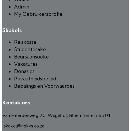
Admin
My Gebruikersprofiel
Skakels
Reiskoste
Studentesake
Beursaansoeke
Vakatures
Donasies
Privaatheidsbeleid
Bepalings en Voorwaardes
Kontak ons
Van Heerdenweg 20, Wilgehof, Bloemfontein, 9301
skakel@ngkvs.co.za