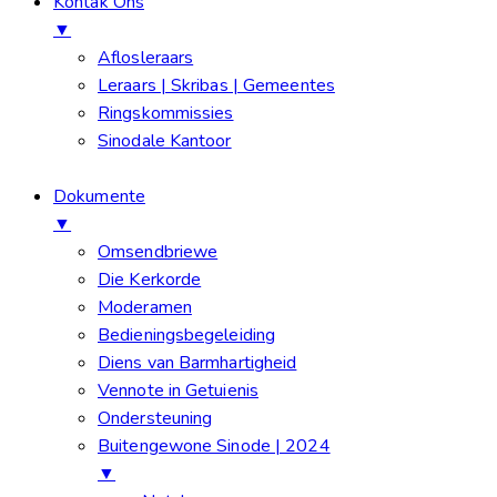
Kontak Ons
▼
Aflosleraars
Leraars | Skribas | Gemeentes
Ringskommissies
Sinodale Kantoor
Dokumente
▼
Omsendbriewe
Die Kerkorde
Moderamen
Bedieningsbegeleiding
Diens van Barmhartigheid
Vennote in Getuienis
Ondersteuning
Buitengewone Sinode | 2024
▼