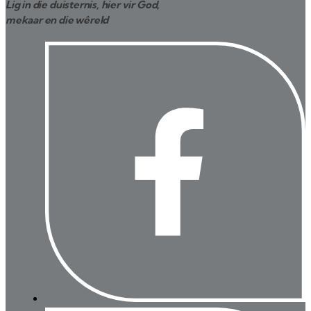
Lig in die duisternis, hier vir God,
mekaar en die wêreld