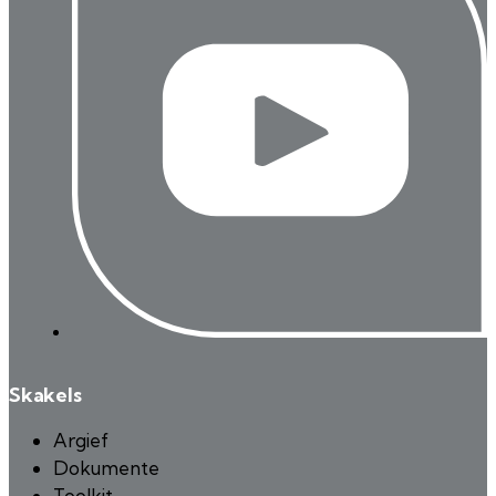
Skakels
Argief
Dokumente
Toolkit