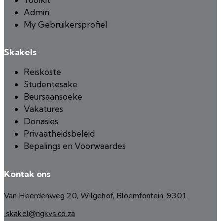
Admin
My Gebruikersprofiel
Skakels
Reiskoste
Studentesake
Beursaansoeke
Vakatures
Donasies
Privaatheidsbeleid
Bepalings en Voorwaardes
Kontak ons
Van Heerdenweg 20, Wilgehof, Bloemfontein, 9301
skakel@ngkvs.co.za