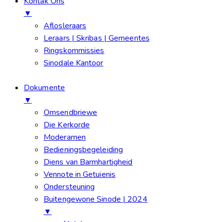
Kontak Ons
▼
Aflosleraars
Leraars | Skribas | Gemeentes
Ringskommissies
Sinodale Kantoor
Dokumente
▼
Omsendbriewe
Die Kerkorde
Moderamen
Bedieningsbegeleiding
Diens van Barmhartigheid
Vennote in Getuienis
Ondersteuning
Buitengewone Sinode | 2024
▼