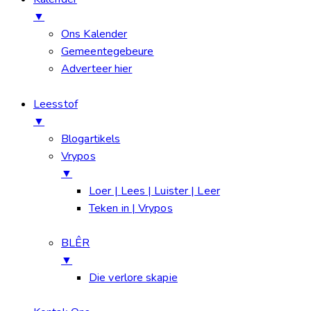
▼
Ons Kalender
Gemeentegebeure
Adverteer hier
Leesstof
▼
Blogartikels
Vrypos
▼
Loer | Lees | Luister | Leer
Teken in | Vrypos
BLÊR
▼
Die verlore skapie