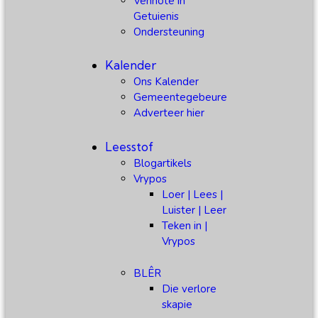
Vennote in
Getuienis
Ondersteuning
Kalender
Ons Kalender
Gemeentegebeure
Adverteer hier
Leesstof
Blogartikels
Vrypos
Loer | Lees |
Luister | Leer
Teken in |
Vrypos
BLÊR
Die verlore
skapie