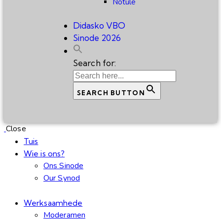
Notule
Didasko VBO
Sinode 2026
Search for:
SEARCH BUTTON
Close
Tuis
Wie is ons?
Ons Sinode
Our Synod
Werksaamhede
Moderamen